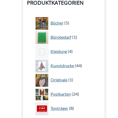
PRODUKTKATEGORIEN
5
Bücher
5
Produkte
1
Bürobedarf
1
Produkt
4
Kleidung
4
Produkte
44
Kunstdrucke
44
Produkte
1
Originale
1
Produkt
24
Postkarten
24
Produkte
8
Tonträger
8
Produkte