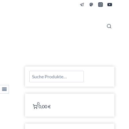
Suchen
0
0,00 €