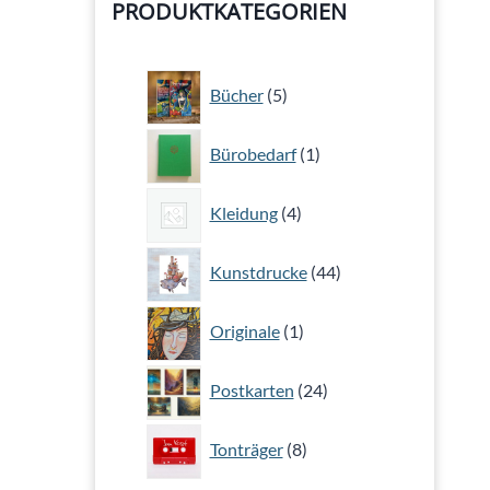
PRODUKTKATEGORIEN
5
Bücher
5
Produkte
1
Bürobedarf
1
Produkt
4
Kleidung
4
Produkte
44
Kunstdrucke
44
Produkte
1
Originale
1
Produkt
24
Postkarten
24
Produkte
8
Tonträger
8
Produkte