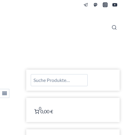
Suchen
0
0,00 €