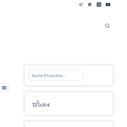
Suchen
0
0,00 €