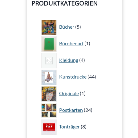
PRODUKTKATEGORIEN
5
Bücher
5
Produkte
1
Bürobedarf
1
Produkt
4
Kleidung
4
Produkte
44
Kunstdrucke
44
Produkte
1
Originale
1
Produkt
24
Postkarten
24
Produkte
8
Tonträger
8
Produkte