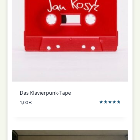
Das Klavierpunk-Tape
1,00
€
Bewertet
mit
5.00
von 5