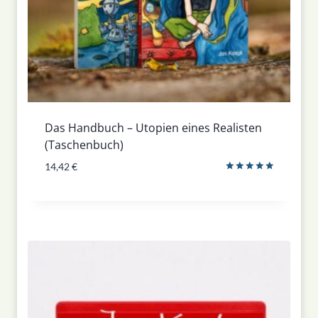
Das Handbuch – Utopien eines Realisten
(Taschenbuch)
14,42
€
Bewertet
mit
5.00
von 5