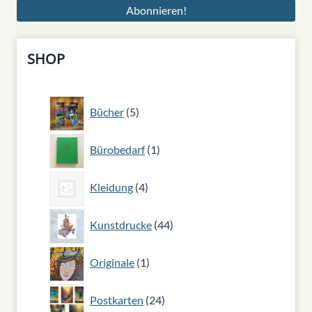
SHOP
5
Bücher
5
Produkte
1
Bürobedarf
1
Produkt
4
Kleidung
4
Produkte
44
Kunstdrucke
44
Produkte
1
Originale
1
Produkt
24
Postkarten
24
Produkte