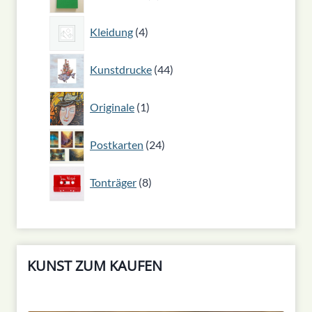
Produkt
4
Kleidung
4
Produkte
44
Kunstdrucke
44
Produkte
1
Originale
1
Produkt
24
Postkarten
24
Produkte
8
Tonträger
8
Produkte
KUNST ZUM KAUFEN