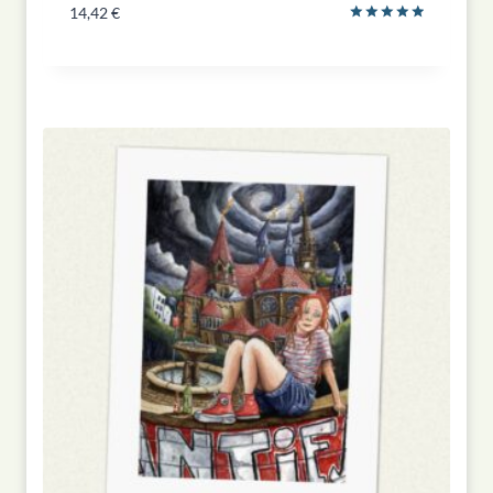
14,42
€
Bewertet
mit
5.00
von 5