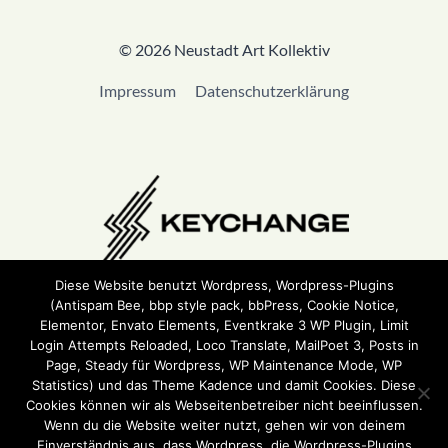
© 2026 Neustadt Art Kollektiv
Impressum
Datenschutzerklärung
Diese Website benutzt Wordpress, Wordpress-Plugins
(Antispam Bee, bbp style pack, bbPress, Cookie Notice,
Wir sind Teil von
Keychange
und haben eine
Pledge
Elementor, Envato Elements, Eventkrake 3 WP Plugin, Limit
unterzeichnet.
Login Attempts Reloaded, Loco Translate, MailPoet 3, Posts in
Page, Steady für Wordpress, WP Maintenance Mode, WP
Statistics) und das Theme Kadence und damit Cookies. Diese
Cookies können wir als Webseitenbetreiber nicht beeinflussen.
Wenn du die Website weiter nutzt, gehen wir von deinem
Einverständnis aus, dass Wordpress, die Wordpress-Plugins