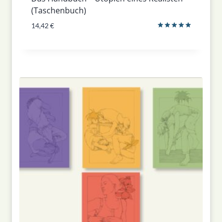
(Taschenbuch)
14,42
€
Bewertet
mit
5.00
von 5