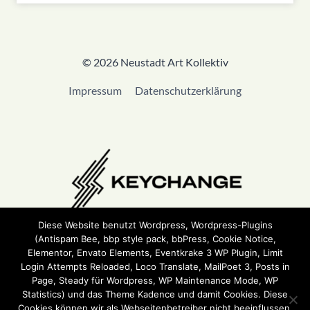
© 2026 Neustadt Art Kollektiv
Impressum
Datenschutzerklärung
Diese Website benutzt Wordpress, Wordpress-Plugins
(Antispam Bee, bbp style pack, bbPress, Cookie Notice,
Wir sind Teil von
Keychange
und haben eine
Pledge
Elementor, Envato Elements, Eventkrake 3 WP Plugin, Limit
unterzeichnet.
Login Attempts Reloaded, Loco Translate, MailPoet 3, Posts in
Page, Steady für Wordpress, WP Maintenance Mode, WP
Statistics) und das Theme Kadence und damit Cookies. Diese
Cookies können wir als Webseitenbetreiber nicht beeinflussen.