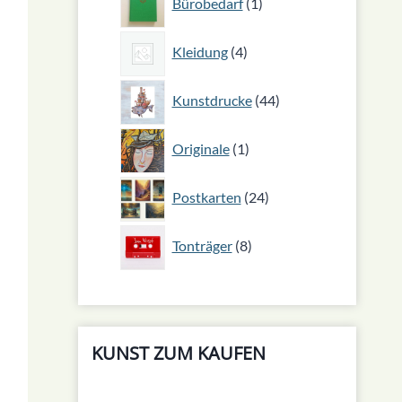
Bürobedarf
1
Produkt
4
Kleidung
4
Produkte
44
Kunstdrucke
44
Produkte
1
Originale
1
Produkt
24
Postkarten
24
Produkte
8
Tonträger
8
Produkte
KUNST ZUM KAUFEN