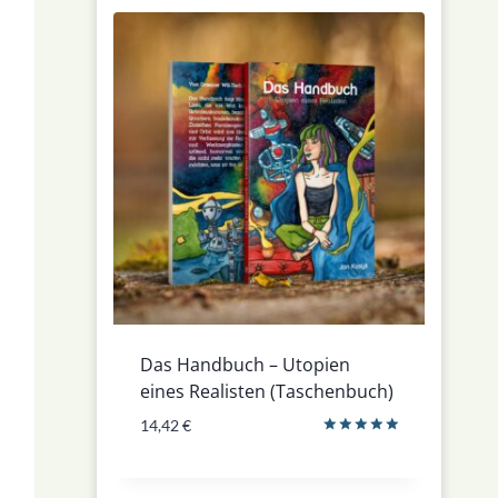
Das Handbuch – Utopien
eines Realisten (Taschenbuch)
14,42
€
Bewertet
mit
5.00
von 5