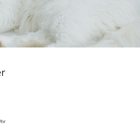
er
Uhr