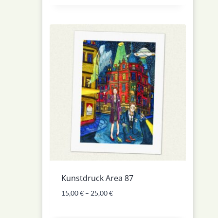
5.00
von 5
Kunstdruck Area 87
15,00
€
–
25,00
€