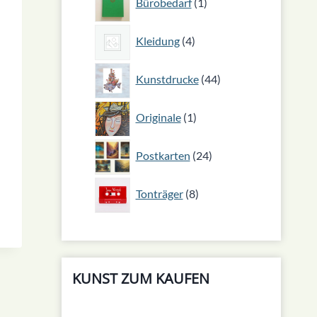
Bürobedarf
1
Produkt
4
Kleidung
4
Produkte
44
Kunstdrucke
44
Produkte
1
Originale
1
Produkt
24
Postkarten
24
Produkte
8
Tonträger
8
Produkte
KUNST ZUM KAUFEN