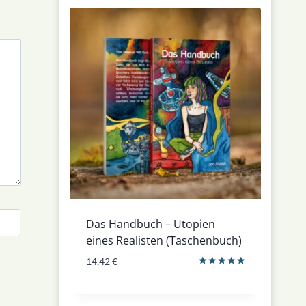
Das Handbuch – Utopien
eines Realisten (Taschenbuch)
14,42
€
Bewertet
mit
5.00
von 5