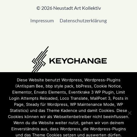
© 2026 Neustadt Art Kollektiv
Impressum
Datenschutzerklärung
Diese Website benutzt Wordpress, Wordpress-Plugins
(Antispam Bee, bbp style pack, bbPress, Cookie Notice,
Wir sind Teil von
Keychange
und haben eine
Pledge
Elementor, Envato Elements, Eventkrake 3 WP Plugin, Limit
unterzeichnet.
Login Attempts Reloaded, Loco Translate, MailPoet 3, Posts in
Page, Steady für Wordpress, WP Maintenance Mode, WP
Statistics) und das Theme Kadence und damit Cookies. Diese
Cookies können wir als Webseitenbetreiber nicht beeinflussen.
Wenn du die Website weiter nutzt, gehen wir von deinem
Einverständnis aus, dass Wordpress, die Wordpress-Plugins
und das Theme Cookies setzen und auswerten dürfen.