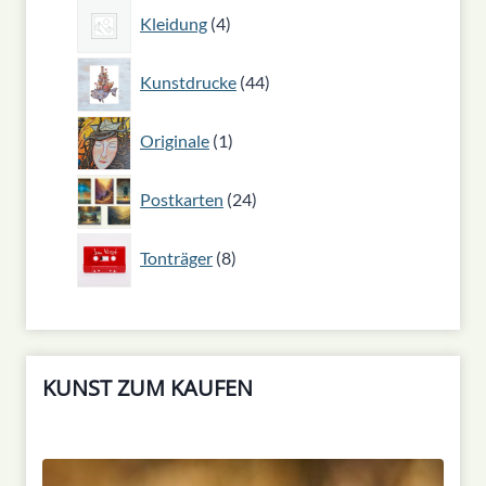
4
Kleidung
4
Produkte
44
Kunstdrucke
44
Produkte
1
Originale
1
Produkt
24
Postkarten
24
Produkte
8
Tonträger
8
Produkte
KUNST ZUM KAUFEN