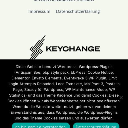
Impressum
Datenschutzerklärung
Diese Website benutzt Wordpress, Wordpress-Plugins
(Antispam Bee, bbp style pack, bbPress, Cookie Notice,
Wir sind Teil von
Keychange
und haben eine
Pledge
Elementor, Envato Elements, Eventkrake 3 WP Plugin, Limit
unterzeichnet.
Login Attempts Reloaded, Loco Translate, MailPoet 3, Posts in
Page, Steady für Wordpress, WP Maintenance Mode, WP
Statistics) und das Theme Kadence und damit Cookies. Diese
Cookies können wir als Webseitenbetreiber nicht beeinflussen.
Wenn du die Website weiter nutzt, gehen wir von deinem
Einverständnis aus, dass Wordpress, die Wordpress-Plugins
und das Theme Cookies setzen und auswerten dürfen.
Ich bin damit einverstanden.
Datenschutzerklärung
ehrensache.jetzt