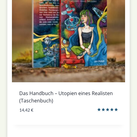
Das Handbuch – Utopien eines Realisten
(Taschenbuch)
14,42
€
Bewertet
mit
5.00
von 5