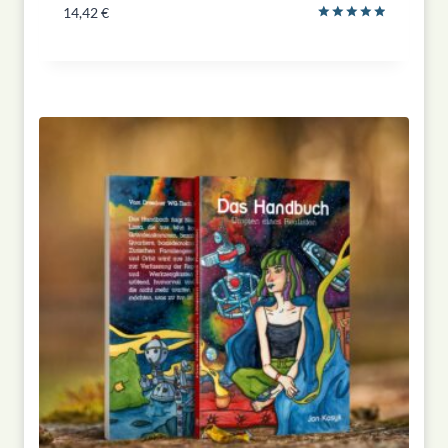
14,42
€
Bewertet
mit
5.00
von 5