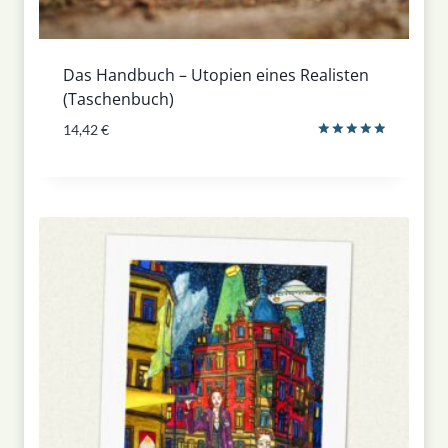
Das Handbuch – Utopien eines Realisten
(Taschenbuch)
14,42
€
Bewertet
mit
5.00
von 5