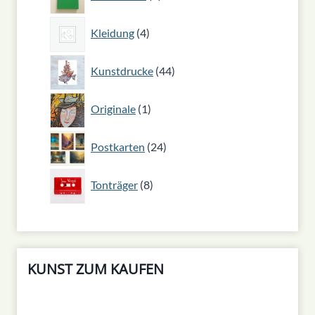
Produkt
4
Kleidung
4
Produkte
44
Kunstdrucke
44
Produkte
1
Originale
1
Produkt
24
Postkarten
24
Produkte
8
Tonträger
8
Produkte
KUNST ZUM KAUFEN