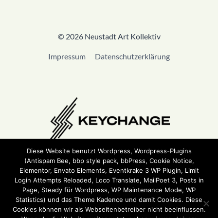
© 2026 Neustadt Art Kollektiv
Impressum
Datenschutzerklärung
Diese Website benutzt Wordpress, Wordpress-Plugins
(Antispam Bee, bbp style pack, bbPress, Cookie Notice,
Wir sind Teil von
Keychange
und haben eine
Pledge
Elementor, Envato Elements, Eventkrake 3 WP Plugin, Limit
unterzeichnet.
Login Attempts Reloaded, Loco Translate, MailPoet 3, Posts in
Page, Steady für Wordpress, WP Maintenance Mode, WP
Statistics) und das Theme Kadence und damit Cookies. Diese
Cookies können wir als Webseitenbetreiber nicht beeinflussen.