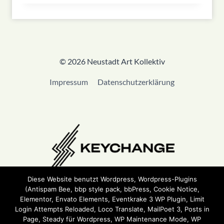
© 2026 Neustadt Art Kollektiv
Impressum
Datenschutzerklärung
Diese Website benutzt Wordpress, Wordpress-Plugins
(Antispam Bee, bbp style pack, bbPress, Cookie Notice,
Wir sind Teil von
Keychange
und haben eine
Pledge
Elementor, Envato Elements, Eventkrake 3 WP Plugin, Limit
unterzeichnet.
Login Attempts Reloaded, Loco Translate, MailPoet 3, Posts in
Page, Steady für Wordpress, WP Maintenance Mode, WP