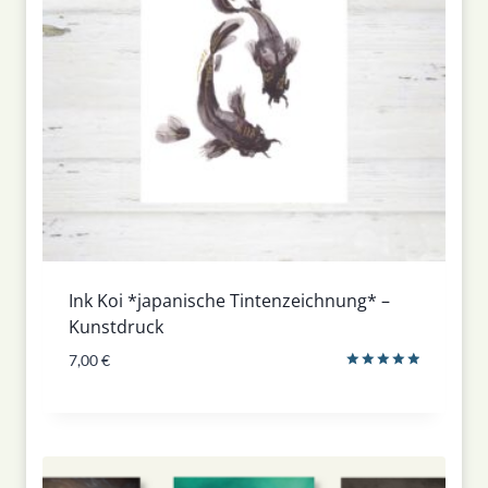
Ink Koi *japanische Tintenzeichnung* –
Kunstdruck
7,00
€
Bewertet
mit
5.00
von 5