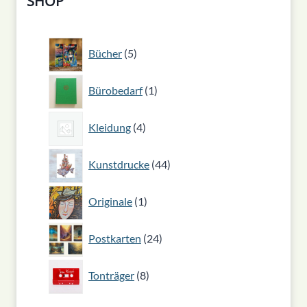
SHOP
5
Bücher
5
Produkte
1
Bürobedarf
1
Produkt
4
Kleidung
4
Produkte
44
Kunstdrucke
44
Produkte
1
Originale
1
Produkt
24
Postkarten
24
Produkte
8
Tonträger
8
Produkte