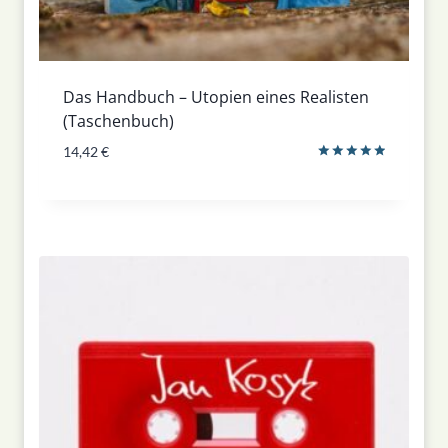
Das Handbuch – Utopien eines Realisten
(Taschenbuch)
14,42
€
Bewertet
mit
5.00
von 5