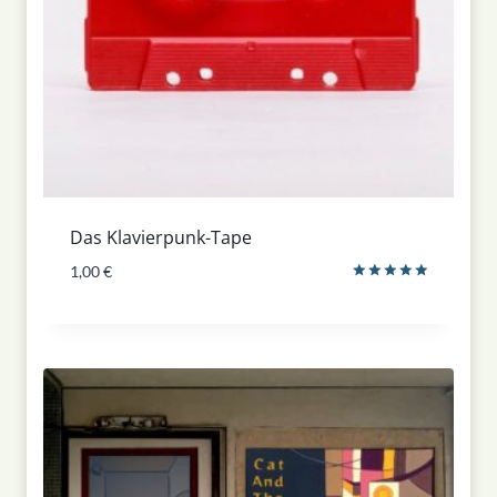
Das Klavierpunk-Tape
1,00
€
Bewertet
mit
5.00
von 5