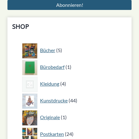
SHOP
5
Bücher
5
Produkte
1
Bürobedarf
1
Produkt
4
Kleidung
4
Produkte
44
Kunstdrucke
44
Produkte
1
Originale
1
Produkt
24
Postkarten
24
Produkte