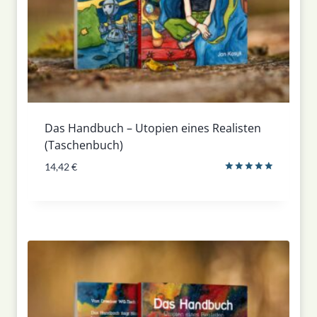
Das Handbuch – Utopien eines Realisten
(Taschenbuch)
14,42
€
Bewertet
mit
5.00
von 5