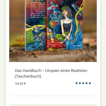
Das Handbuch – Utopien eines Realisten
(Taschenbuch)
14,42
€
Bewertet
mit
5.00
von 5