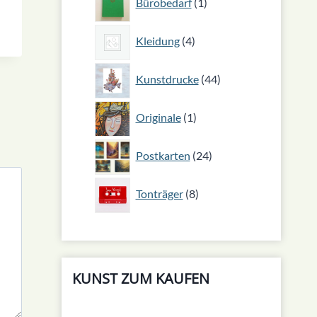
Bürobedarf
1
Produkt
4
Kleidung
4
Produkte
44
Kunstdrucke
44
Produkte
1
Originale
1
Produkt
24
Postkarten
24
Produkte
8
Tonträger
8
Produkte
KUNST ZUM KAUFEN