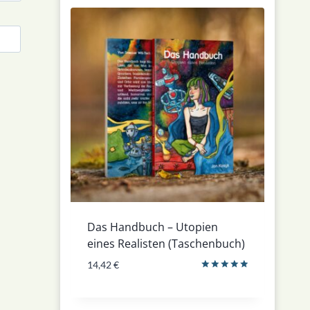
Das Handbuch – Utopien
eines Realisten (Taschenbuch)
14,42
€
Bewertet
mit
5.00
von 5