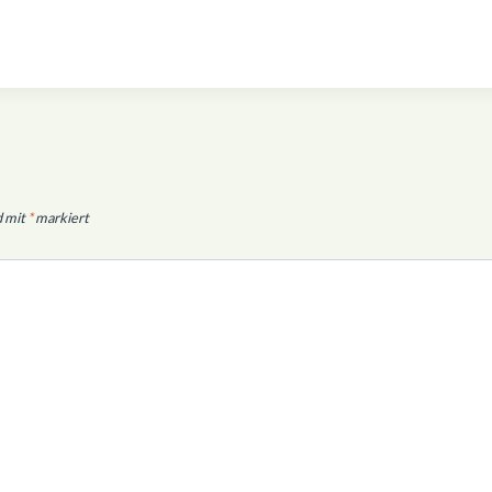
d mit
*
markiert