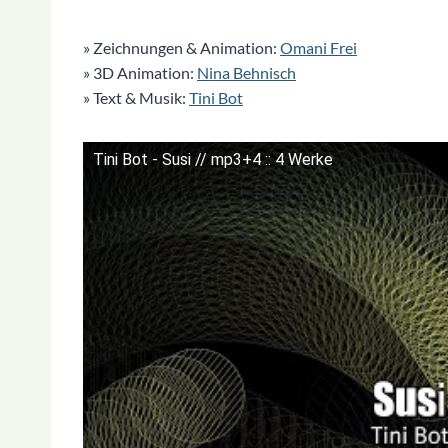
» Zeichnungen & Animation:
Omani Frei
» 3D Animation:
Nina Behnisch
» Text & Musik:
Tini Bot
Tini Bot - Susi // mp3+4 :: 4 Werke