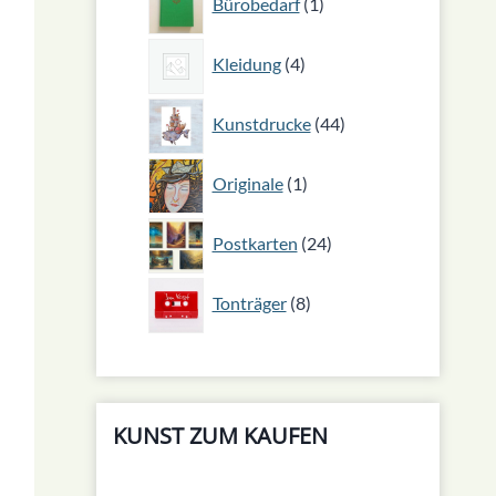
Bürobedarf
1
Produkt
4
Kleidung
4
Produkte
44
Kunstdrucke
44
Produkte
1
Originale
1
Produkt
24
Postkarten
24
Produkte
8
Tonträger
8
Produkte
KUNST ZUM KAUFEN