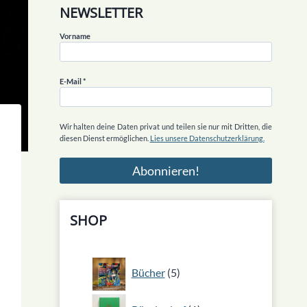
NEWSLETTER
Vorname
E-Mail
*
Wir halten deine Daten privat und teilen sie nur mit Dritten, die
diesen Dienst ermöglichen.
Lies unsere Datenschutzerklärung.
SHOP
5
Bücher
5
Produkte
1