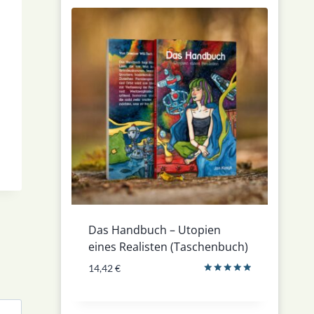
Das Handbuch – Utopien
eines Realisten (Taschenbuch)
14,42
€
Bewertet
mit
5.00
von 5