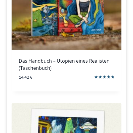
Das Handbuch – Utopien eines Realisten
(Taschenbuch)
14,42
€
Bewertet
mit
5.00
von 5