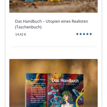
Das Handbuch – Utopien eines Realisten
(Taschenbuch)
14,42
€
Bewertet
mit
5.00
von 5