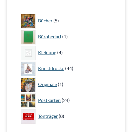
5
Bücher
5
Produkte
1
Bürobedarf
1
Produkt
4
Kleidung
4
Produkte
44
Kunstdrucke
44
Produkte
1
Originale
1
Produkt
24
Postkarten
24
Produkte
8
Tonträger
8
Produkte