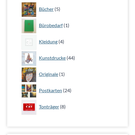
5
Bücher
5
Produkte
1
Bürobedarf
1
Produkt
4
Kleidung
4
Produkte
44
Kunstdrucke
44
Produkte
1
Originale
1
Produkt
24
Postkarten
24
Produkte
8
Tonträger
8
Produkte