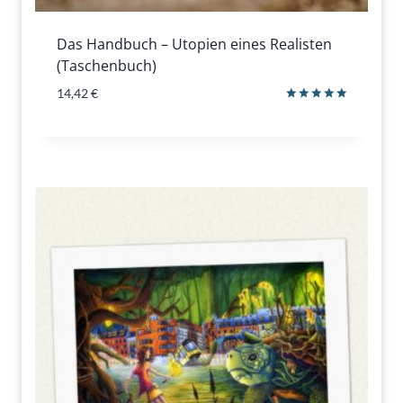
Das Handbuch – Utopien eines Realisten
(Taschenbuch)
14,42
€
Bewertet
mit
5.00
von 5