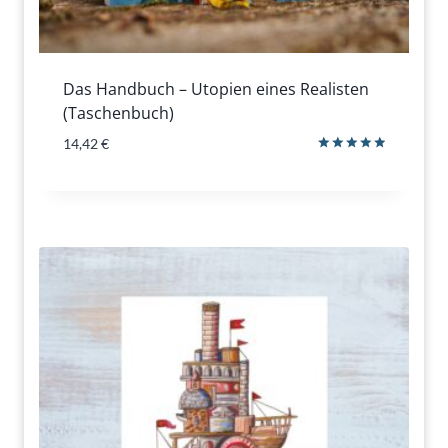
Das Handbuch – Utopien eines Realisten
(Taschenbuch)
14,42
€
Bewertet
mit
5.00
von 5