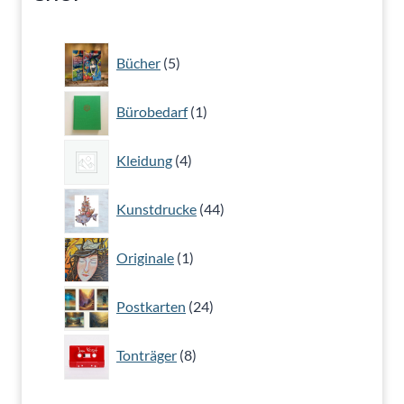
5
Bücher
5
Produkte
1
Bürobedarf
1
Produkt
4
Kleidung
4
Produkte
44
Kunstdrucke
44
Produkte
1
Originale
1
Produkt
24
Postkarten
24
Produkte
8
Tonträger
8
Produkte