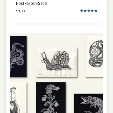
Postkarten-Set II
13,00
€
Bewertet
mit
5.00
von 5