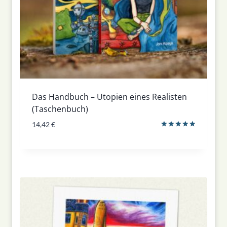
Das Handbuch – Utopien eines Realisten
(Taschenbuch)
14,42
€
Bewertet
mit
5.00
von 5