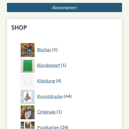
SHOP
5
Bücher
5
Produkte
1
Bürobedarf
1
Produkt
4
Kleidung
4
Produkte
44
Kunstdrucke
44
Produkte
1
Originale
1
Produkt
24
Postkarten
24