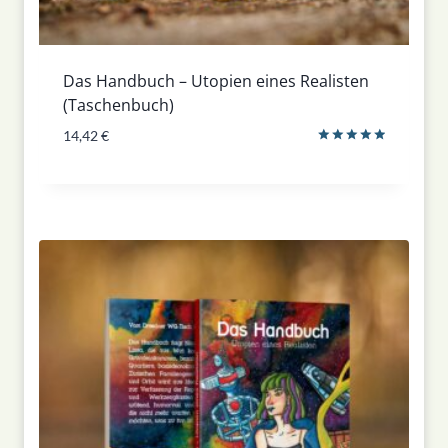
Das Handbuch – Utopien eines Realisten
(Taschenbuch)
14,42
€
Bewertet
mit
5.00
von 5