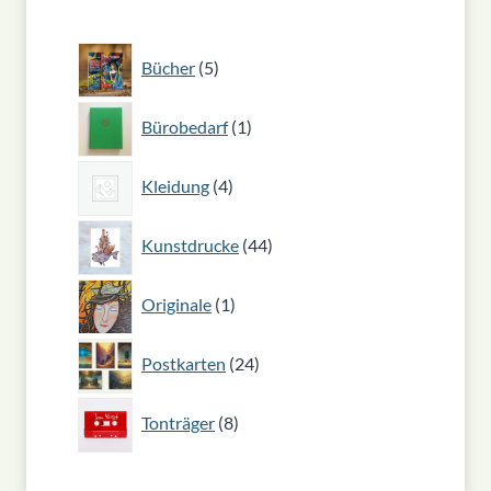
5
Bücher
5
Produkte
1
Bürobedarf
1
Produkt
4
Kleidung
4
Produkte
44
Kunstdrucke
44
Produkte
1
Originale
1
Produkt
24
Postkarten
24
Produkte
8
Tonträger
8
Produkte