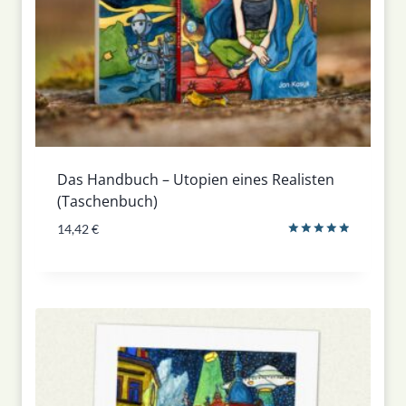
Das Handbuch – Utopien eines Realisten
(Taschenbuch)
14,42
€
Bewertet
mit
5.00
von 5