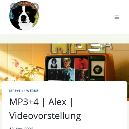
Zum
Inhalt
springen
MP3+4 :: 4 WERKE
MP3+4 | Alex |
Videovorstellung
18. April 2022