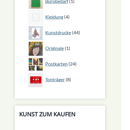
Bürobedarf
1
Produkt
4
Kleidung
4
Produkte
44
Kunstdrucke
44
Produkte
1
Originale
1
Produkt
24
Postkarten
24
Produkte
8
Tonträger
8
Produkte
KUNST ZUM KAUFEN