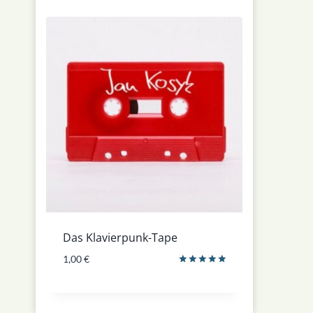
Das Klavierpunk-Tape
1,00
€
Bewertet
mit
5.00
von 5