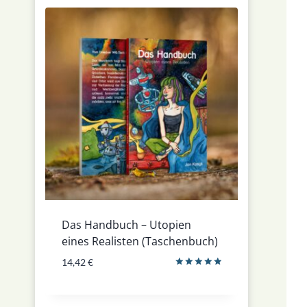
Das Handbuch – Utopien
eines Realisten (Taschenbuch)
14,42
€
Bewertet
mit
5.00
von 5