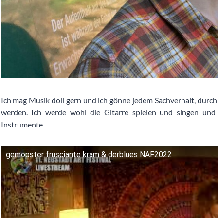
Ich mag Musik doll gern und ich gönne jedem Sachverhalt, durch 
werden. Ich werde wohl die Gitarre spielen und singen und 
Instrumente…
gemopster frusciante kram & derblues NAF2022