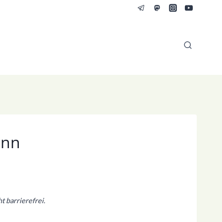
ann
t barrierefrei.