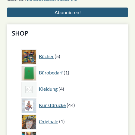
SHOP
5
Bücher
5
Produkte
1
Bürobedarf
1
Produkt
4
Kleidung
4
Produkte
44
Kunstdrucke
44
Produkte
1
Originale
1
Produkt
24