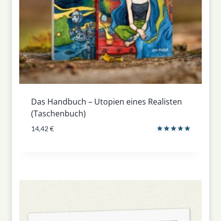
Das Handbuch – Utopien eines Realisten
(Taschenbuch)
14,42
€
Bewertet
mit
5.00
von 5