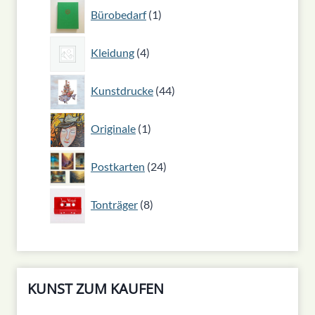
1
Bürobedarf
1
Produkt
4
Kleidung
4
Produkte
44
Kunstdrucke
44
Produkte
1
Originale
1
Produkt
24
Postkarten
24
Produkte
8
Tonträger
8
Produkte
KUNST ZUM KAUFEN