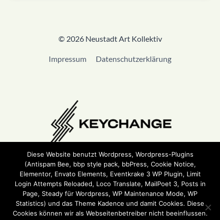
© 2026 Neustadt Art Kollektiv
Impressum
Datenschutzerklärung
Diese Website benutzt Wordpress, Wordpress-Plugins
(Antispam Bee, bbp style pack, bbPress, Cookie Notice,
Wir sind Teil von
Keychange
und haben eine
Pledge
Elementor, Envato Elements, Eventkrake 3 WP Plugin, Limit
unterzeichnet.
Login Attempts Reloaded, Loco Translate, MailPoet 3, Posts in
Page, Steady für Wordpress, WP Maintenance Mode, WP
Statistics) und das Theme Kadence und damit Cookies. Diese
Cookies können wir als Webseitenbetreiber nicht beeinflussen.