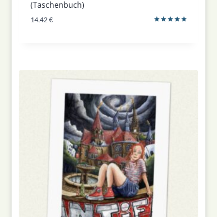
(Taschenbuch)
14,42
€
Bewertet
mit
5.00
von 5