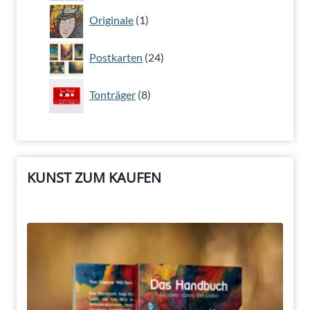
1
Originale
1
Produkt
24
Postkarten
24
Produkte
8
Tonträger
8
Produkte
KUNST ZUM KAUFEN