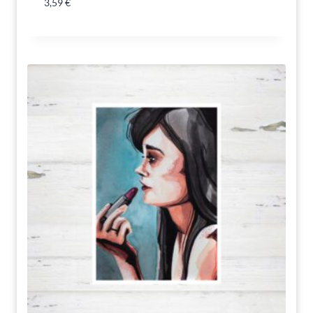
3,59
€