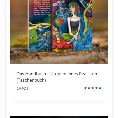
Das Handbuch – Utopien eines Realisten
(Taschenbuch)
14,42
€
Bewertet
mit
5.00
von 5