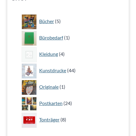
5
Bücher
5
Produkte
1
Bürobedarf
1
Produkt
4
Kleidung
4
Produkte
44
Kunstdrucke
44
Produkte
1
Originale
1
Produkt
24
Postkarten
24
Produkte
8
Tonträger
8
Produkte