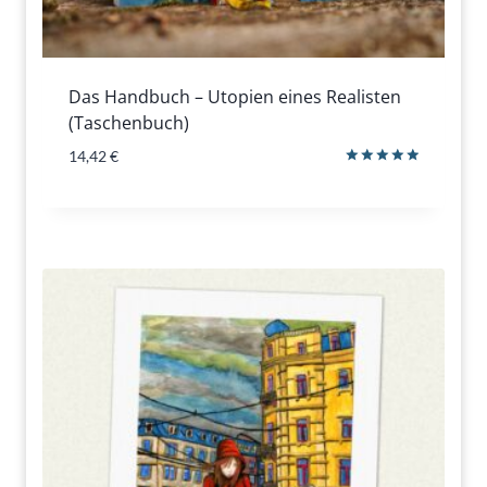
Das Handbuch – Utopien eines Realisten
(Taschenbuch)
14,42
€
Bewertet
mit
5.00
von 5