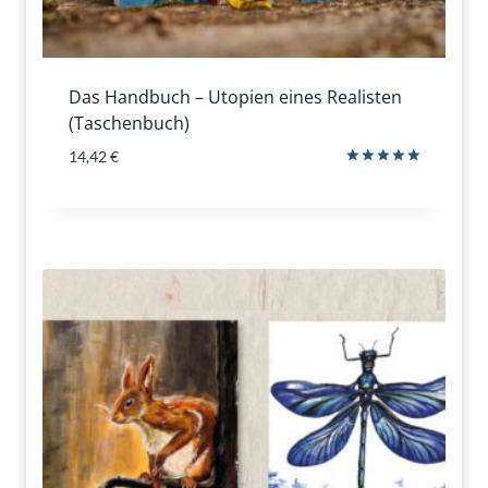
Das Handbuch – Utopien eines Realisten
(Taschenbuch)
14,42
€
Bewertet
mit
5.00
von 5