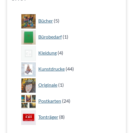
5
Bücher
5
Produkte
1
Bürobedarf
1
Produkt
4
Kleidung
4
Produkte
44
Kunstdrucke
44
Produkte
1
Originale
1
Produkt
24
Postkarten
24
Produkte
8
Tonträger
8
Produkte