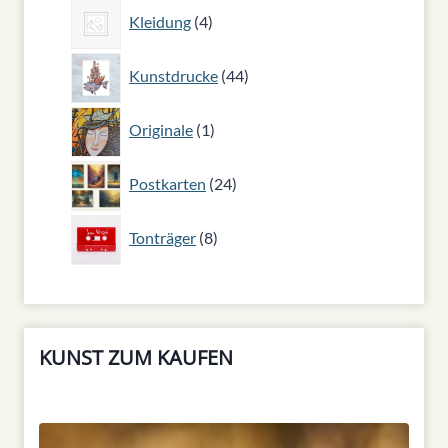
4
Kleidung
4
Produkte
44
Kunstdrucke
44
Produkte
1
Originale
1
Produkt
24
Postkarten
24
Produkte
8
Tonträger
8
Produkte
KUNST ZUM KAUFEN