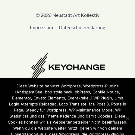
© 2026 Neustadt Art Kollektiv
Impressum
Datenschutzerklärung
Diese Website benutzt Wordpress, Wordpress-Plugins
(Antispam Bee, bbp style pack, bbPress, Cookie Notice,
Wir sind Teil von
Keychange
und haben eine
Pledge
Elementor, Envato Elements, Eventkrake 3 WP Plugin, Limit
unterzeichnet.
Login Attempts Reloaded, Loco Translate, MailPoet 3, Posts in
Page, Steady für Wordpress, WP Maintenance Mode, WP
Statistics) und das Theme Kadence und damit Cookies. Diese
Cookies können wir als Webseitenbetreiber nicht beeinflussen.
Wenn du die Website weiter nutzt, gehen wir von deinem
Einverständnis aus, dass Wordpress, die Wordpress-Plugins