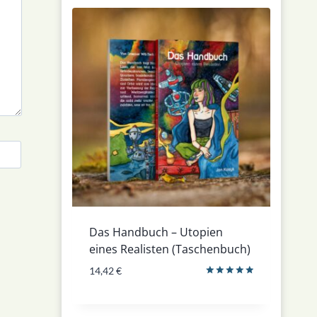
Das Handbuch – Utopien
eines Realisten (Taschenbuch)
14,42
€
Bewertet
mit
5.00
von 5