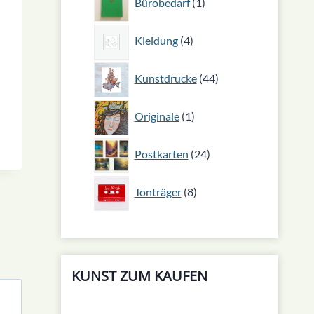
Bürobedarf
1
Produkt
4
Kleidung
4
Produkte
44
Kunstdrucke
44
Produkte
1
Originale
1
Produkt
24
Postkarten
24
Produkte
8
Tonträger
8
Produkte
KUNST ZUM KAUFEN