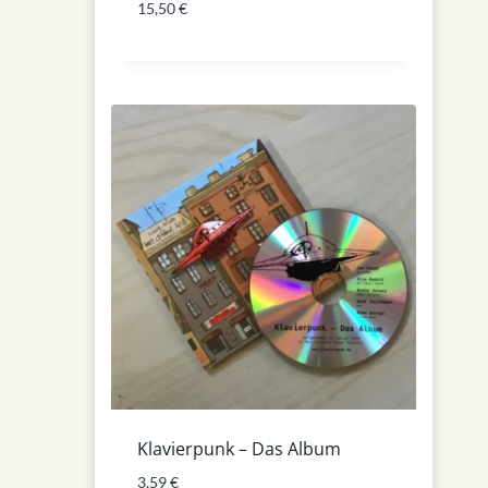
15,50
€
Klavierpunk – Das Album
3,59
€