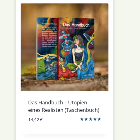
Das Handbuch – Utopien
eines Realisten (Taschenbuch)
14,42
€
Bewertet
mit
5.00
von 5