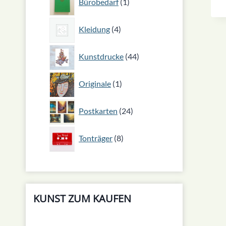
Bürobedarf
1
Produkt
4
Kleidung
4
Produkte
44
Kunstdrucke
44
Produkte
1
Originale
1
Produkt
24
Postkarten
24
Produkte
8
Tonträger
8
Produkte
KUNST ZUM KAUFEN