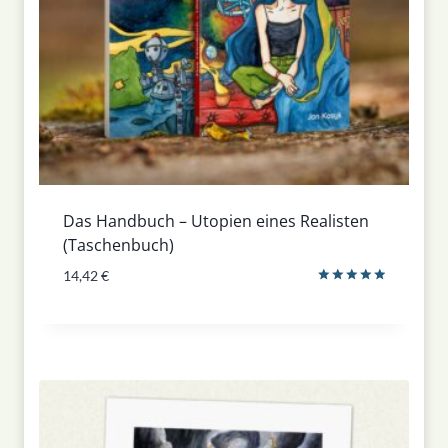
Das Handbuch – Utopien eines Realisten
(Taschenbuch)
14,42
€
Bewertet
mit
5.00
von 5