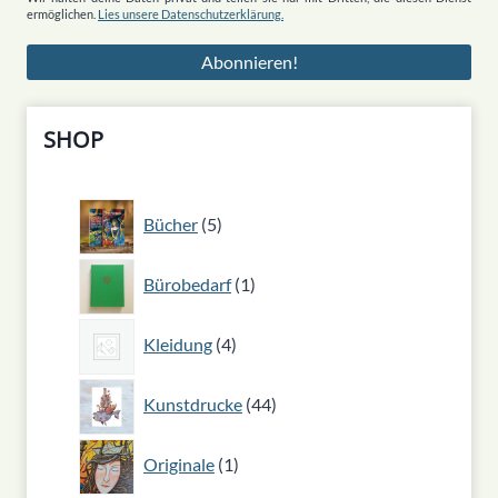
ermöglichen.
Lies unsere Datenschutzerklärung.
SHOP
5
Bücher
5
Produkte
1
Bürobedarf
1
Produkt
4
Kleidung
4
Produkte
44
Kunstdrucke
44
Produkte
1
Originale
1
Produkt