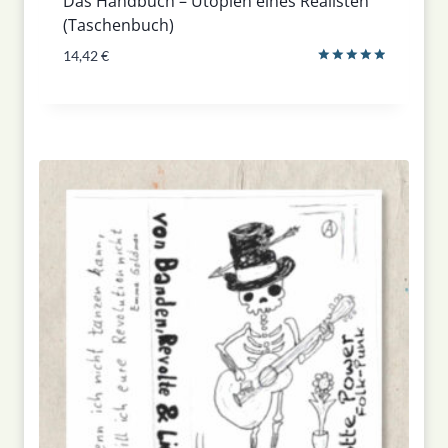
Das Handbuch – Utopien eines Realisten
(Taschenbuch)
14,42
€
Bewertet
mit
5.00
von 5