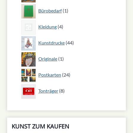
1
Bürobedarf
1
Produkt
4
Kleidung
4
Produkte
44
Kunstdrucke
44
Produkte
1
Originale
1
Produkt
24
Postkarten
24
Produkte
8
Tonträger
8
Produkte
KUNST ZUM KAUFEN