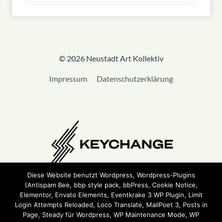
© 2026 Neustadt Art Kollektiv
Impressum
Datenschutzerklärung
Diese Website benutzt Wordpress, Wordpress-Plugins
(Antispam Bee, bbp style pack, bbPress, Cookie Notice,
Wir sind Teil von
Keychange
und haben eine
Pledge
Elementor, Envato Elements, Eventkrake 3 WP Plugin, Limit
unterzeichnet.
Login Attempts Reloaded, Loco Translate, MailPoet 3, Posts in
Page, Steady für Wordpress, WP Maintenance Mode, WP