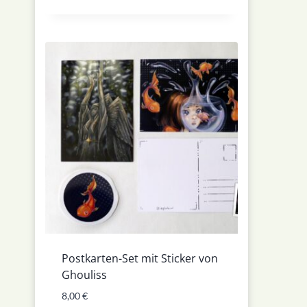
mit
5.00
von 5
Postkarten-Set mit Sticker von
Ghouliss
8,00
€