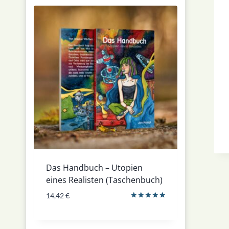
Das Handbuch – Utopien
eines Realisten (Taschenbuch)
14,42
€
Bewertet
mit
5.00
von 5