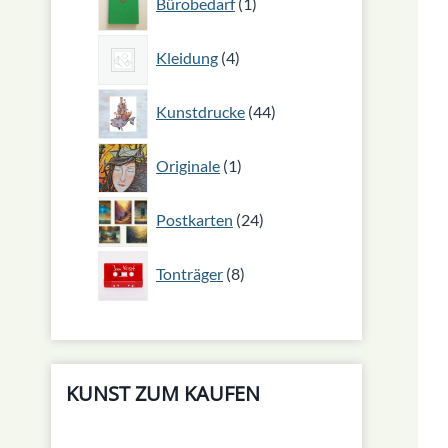
Bürobedarf
1
Produkt
4
Kleidung
4
Produkte
44
Kunstdrucke
44
Produkte
1
Originale
1
Produkt
24
Postkarten
24
Produkte
8
Tonträger
8
Produkte
KUNST ZUM KAUFEN