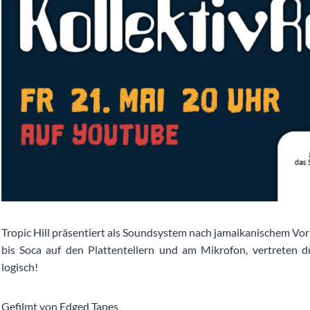
Tropic Hill präsentiert als Soundsystem nach jamaikanischem Vorb
bis Soca auf den Plattentellern und am Mikrofon, vertreten 
logisch!
Gefilmt von Edged Tapes