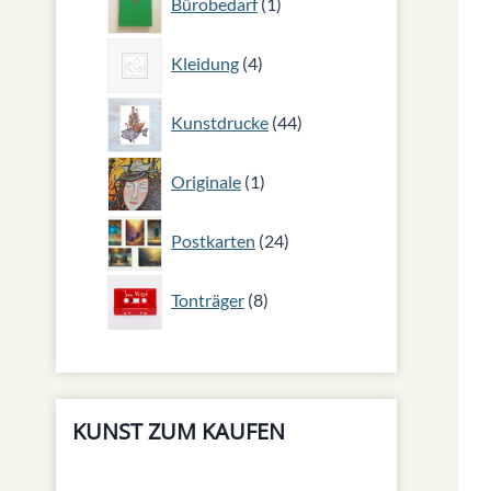
Bürobedarf
1
Produkt
4
Kleidung
4
Produkte
44
Kunstdrucke
44
Produkte
1
Originale
1
Produkt
24
Postkarten
24
Produkte
8
Tonträger
8
Produkte
KUNST ZUM KAUFEN