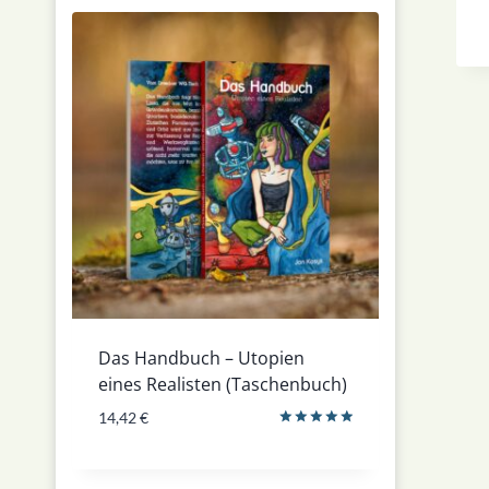
Das Handbuch – Utopien
eines Realisten (Taschenbuch)
14,42
€
Bewertet
mit
5.00
von 5