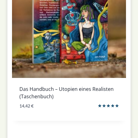
Das Handbuch – Utopien eines Realisten
(Taschenbuch)
14,42
€
Bewertet
mit
5.00
von 5