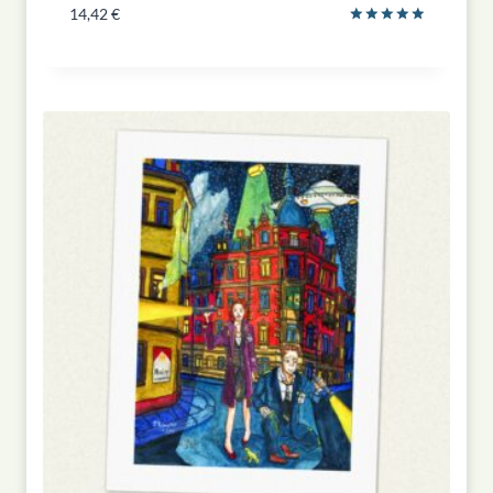
14,42
€
Bewertet
mit
5.00
von 5