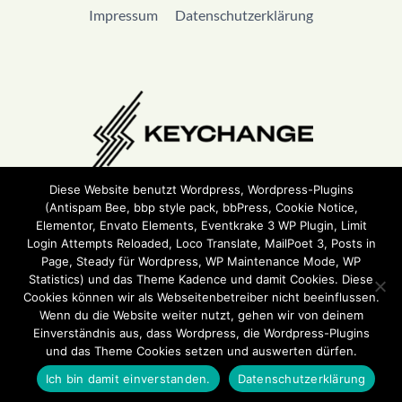
Impressum
Datenschutzerklärung
Diese Website benutzt Wordpress, Wordpress-Plugins
(Antispam Bee, bbp style pack, bbPress, Cookie Notice,
Wir sind Teil von
Keychange
und haben eine
Pledge
Elementor, Envato Elements, Eventkrake 3 WP Plugin, Limit
unterzeichnet.
Login Attempts Reloaded, Loco Translate, MailPoet 3, Posts in
Page, Steady für Wordpress, WP Maintenance Mode, WP
Statistics) und das Theme Kadence und damit Cookies. Diese
Cookies können wir als Webseitenbetreiber nicht beeinflussen.
Wenn du die Website weiter nutzt, gehen wir von deinem
Einverständnis aus, dass Wordpress, die Wordpress-Plugins
und das Theme Cookies setzen und auswerten dürfen.
Ich bin damit einverstanden.
Datenschutzerklärung
ehrensache.jetzt