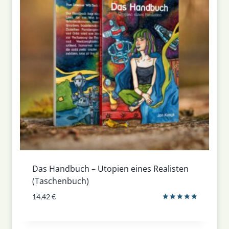
Das Handbuch – Utopien eines Realisten
(Taschenbuch)
14,42
€
Bewertet
mit
5.00
von 5