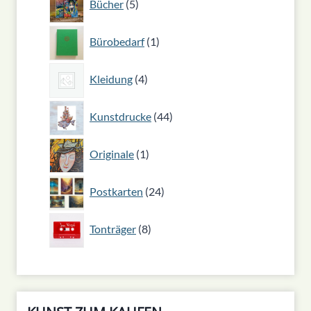
Bücher
5
Produkte
1
Bürobedarf
1
Produkt
4
Kleidung
4
Produkte
44
Kunstdrucke
44
Produkte
1
Originale
1
Produkt
24
Postkarten
24
Produkte
8
Tonträger
8
Produkte