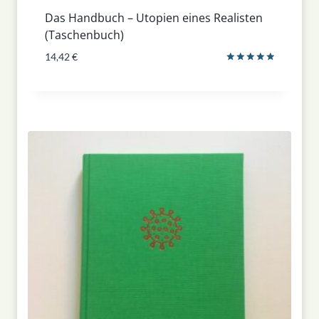
Das Handbuch – Utopien eines Realisten
(Taschenbuch)
14,42
€
Bewertet
mit
5.00
von 5