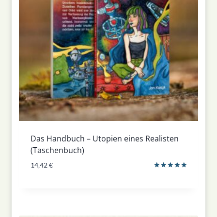
Das Handbuch – Utopien eines Realisten
(Taschenbuch)
14,42
€
Bewertet
mit
5.00
von 5