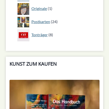
1
Originale
1
Produkt
24
Postkarten
24
Produkte
8
Tonträger
8
Produkte
KUNST ZUM KAUFEN