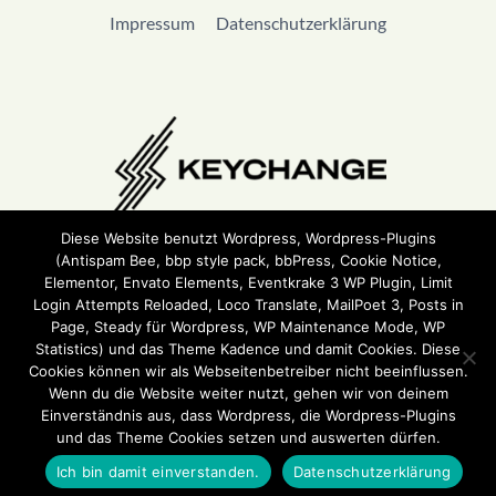
Impressum
Datenschutzerklärung
Diese Website benutzt Wordpress, Wordpress-Plugins
(Antispam Bee, bbp style pack, bbPress, Cookie Notice,
Wir sind Teil von
Keychange
und haben eine
Pledge
Elementor, Envato Elements, Eventkrake 3 WP Plugin, Limit
unterzeichnet.
Login Attempts Reloaded, Loco Translate, MailPoet 3, Posts in
Page, Steady für Wordpress, WP Maintenance Mode, WP
Statistics) und das Theme Kadence und damit Cookies. Diese
Cookies können wir als Webseitenbetreiber nicht beeinflussen.
Wenn du die Website weiter nutzt, gehen wir von deinem
Einverständnis aus, dass Wordpress, die Wordpress-Plugins
und das Theme Cookies setzen und auswerten dürfen.
Ich bin damit einverstanden.
Datenschutzerklärung
ehrensache.jetzt