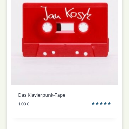
Das Klavierpunk-Tape
1,00
€
Bewertet
mit
5.00
von 5