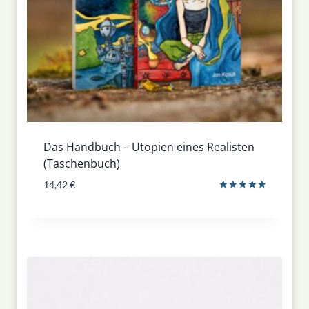
Das Handbuch – Utopien eines Realisten
(Taschenbuch)
14,42
€
Bewertet
mit
5.00
von 5