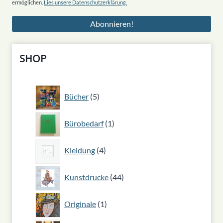
ermöglichen.
Lies unsere Datenschutzerklärung.
SHOP
5
Bücher
5
Produkte
1
Bürobedarf
1
Produkt
4
Kleidung
4
Produkte
44
Kunstdrucke
44
Produkte
1
Originale
1
Produkt