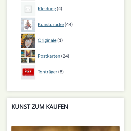
4
Kleidung
4
Produkte
44
Kunstdrucke
44
Produkte
1
Originale
1
Produkt
24
Postkarten
24
Produkte
8
Tonträger
8
Produkte
KUNST ZUM KAUFEN