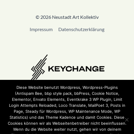
© 2026 Neustadt Art Kollektiv
Impressum
Datenschutzerklärung
Diese Website benutzt Wordpress, Wordpress-Plugins
(Antispam Bee, bbp style pack, bbPress, Cookie Notice,
Wir sind Teil von
Keychange
und haben eine
Pledge
Elementor, Envato Elements, Eventkrake 3 WP Plugin, Limit
unterzeichnet.
Login Attempts Reloaded, Loco Translate, MailPoet 3, Posts in
Page, Steady für Wordpress, WP Maintenance Mode, WP
Statistics) und das Theme Kadence und damit Cookies. Diese
Cookies können wir als Webseitenbetreiber nicht beeinflussen.
Wenn du die Website weiter nutzt, gehen wir von deinem