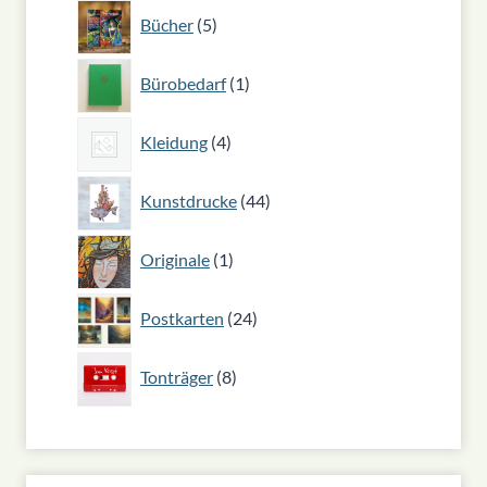
5
Bücher
5
Produkte
1
Bürobedarf
1
Produkt
4
Kleidung
4
Produkte
44
Kunstdrucke
44
Produkte
1
Originale
1
Produkt
24
Postkarten
24
Produkte
8
Tonträger
8
Produkte