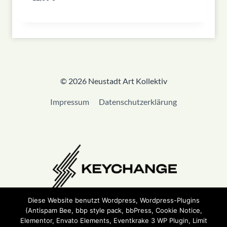
© 2026 Neustadt Art Kollektiv
Impressum
Datenschutzerklärung
Diese Website benutzt Wordpress, Wordpress-Plugins
(Antispam Bee, bbp style pack, bbPress, Cookie Notice,
Wir sind Teil von
Keychange
und haben eine
Pledge
Elementor, Envato Elements, Eventkrake 3 WP Plugin, Limit
unterzeichnet.