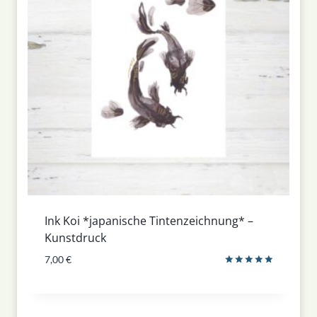
Ink Koi *japanische Tintenzeichnung* –
Kunstdruck
7,00
€
Bewertet
mit
5.00
von 5