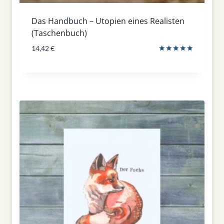
Das Handbuch – Utopien eines Realisten
(Taschenbuch)
14,42
€
Bewertet
mit
5.00
von 5