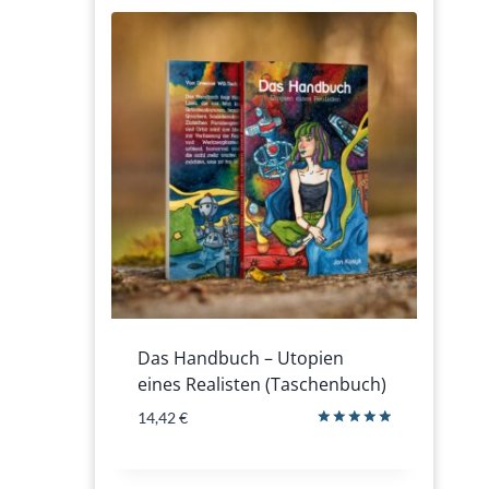
Das Handbuch – Utopien
eines Realisten (Taschenbuch)
14,42
€
Bewertet
mit
5.00
von 5