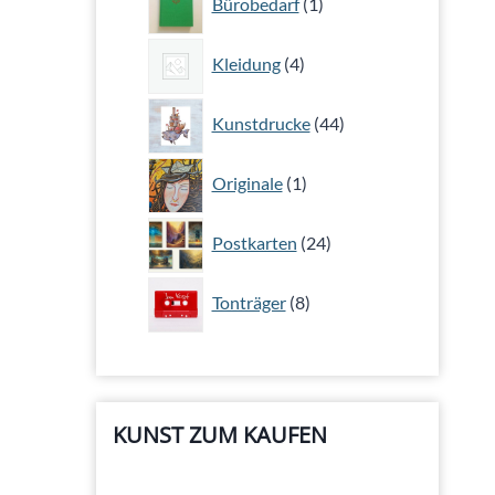
Bürobedarf
1
Produkt
4
Kleidung
4
Produkte
44
Kunstdrucke
44
Produkte
1
Originale
1
Produkt
24
Postkarten
24
Produkte
8
Tonträger
8
Produkte
KUNST ZUM KAUFEN