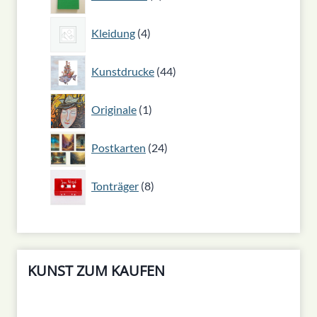
Produkt
4
Kleidung
4
Produkte
44
Kunstdrucke
44
Produkte
1
Originale
1
Produkt
24
Postkarten
24
Produkte
8
Tonträger
8
Produkte
KUNST ZUM KAUFEN