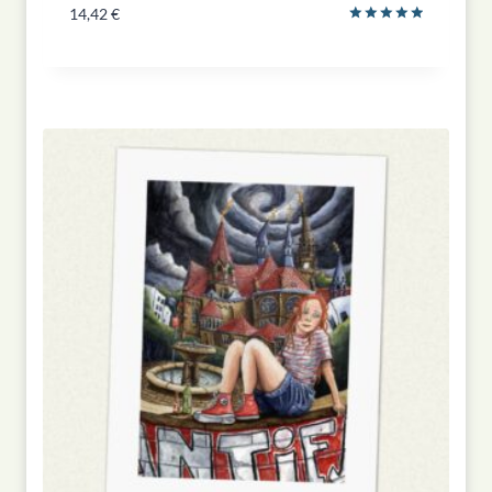
14,42
€
Bewertet
mit
5.00
von 5