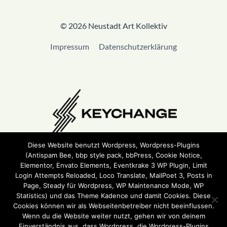
© 2026 Neustadt Art Kollektiv
Impressum
Datenschutzerklärung
Diese Website benutzt Wordpress, Wordpress-Plugins
(Antispam Bee, bbp style pack, bbPress, Cookie Notice,
Wir sind Teil von
Keychange
und haben eine
Pledge
Elementor, Envato Elements, Eventkrake 3 WP Plugin, Limit
unterzeichnet.
Login Attempts Reloaded, Loco Translate, MailPoet 3, Posts in
Page, Steady für Wordpress, WP Maintenance Mode, WP
Statistics) und das Theme Kadence und damit Cookies. Diese
Cookies können wir als Webseitenbetreiber nicht beeinflussen.
Wenn du die Website weiter nutzt, gehen wir von deinem
Einverständnis aus, dass Wordpress, die Wordpress-Plugins