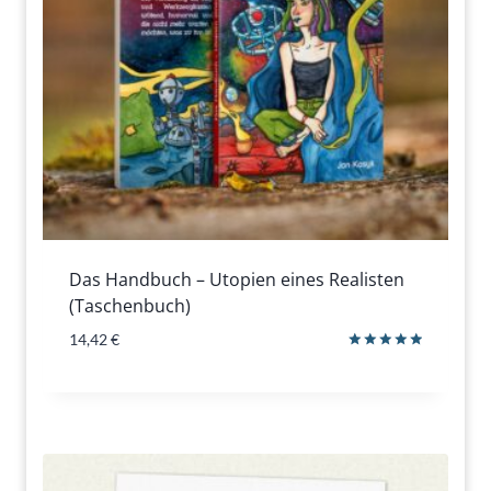
Das Handbuch – Utopien eines Realisten
(Taschenbuch)
14,42
€
Bewertet
mit
5.00
von 5