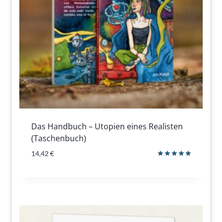
Das Handbuch – Utopien eines Realisten
(Taschenbuch)
14,42
€
Bewertet
mit
5.00
von 5