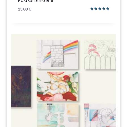
Postkarten-Set II
13,00
€
Bewertet
mit
5.00
von 5