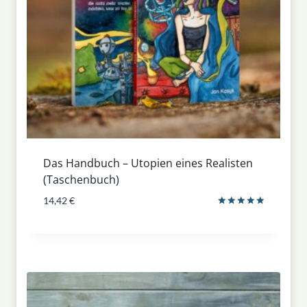
Das Handbuch – Utopien eines Realisten
(Taschenbuch)
14,42
€
Bewertet
mit
5.00
von 5