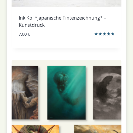
Ink Koi *japanische Tintenzeichnung* –
Kunstdruck
7,00
€
Bewertet
mit
5.00
von 5