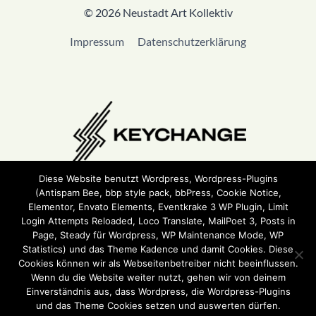
© 2026 Neustadt Art Kollektiv
Impressum
Datenschutzerklärung
Diese Website benutzt Wordpress, Wordpress-Plugins
(Antispam Bee, bbp style pack, bbPress, Cookie Notice,
Wir sind Teil von
Keychange
und haben eine
Pledge
Elementor, Envato Elements, Eventkrake 3 WP Plugin, Limit
unterzeichnet.
Login Attempts Reloaded, Loco Translate, MailPoet 3, Posts in
Page, Steady für Wordpress, WP Maintenance Mode, WP
Statistics) und das Theme Kadence und damit Cookies. Diese
Cookies können wir als Webseitenbetreiber nicht beeinflussen.
Wenn du die Website weiter nutzt, gehen wir von deinem
Einverständnis aus, dass Wordpress, die Wordpress-Plugins
und das Theme Cookies setzen und auswerten dürfen.