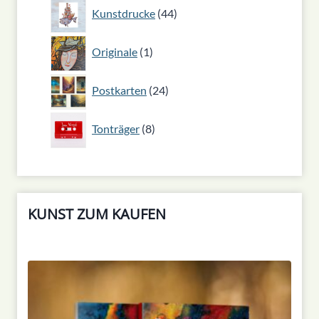
44
Kunstdrucke
44
Produkte
1
Originale
1
Produkt
24
Postkarten
24
Produkte
8
Tonträger
8
Produkte
KUNST ZUM KAUFEN