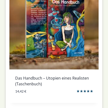
Das Handbuch – Utopien eines Realisten
(Taschenbuch)
14,42
€
Bewertet
mit
5.00
von 5