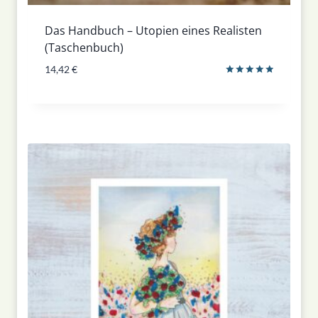
Das Handbuch – Utopien eines Realisten
(Taschenbuch)
14,42
€
Bewertet
mit
5.00
von 5