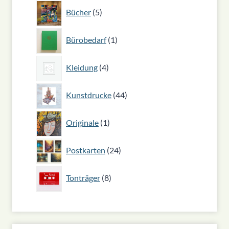
5
Bücher
5
Produkte
1
Bürobedarf
1
Produkt
4
Kleidung
4
Produkte
44
Kunstdrucke
44
Produkte
1
Originale
1
Produkt
24
Postkarten
24
Produkte
8
Tonträger
8
Produkte