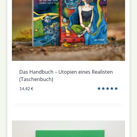
Das Handbuch – Utopien eines Realisten
(Taschenbuch)
14,42
€
Bewertet
mit
5.00
von 5