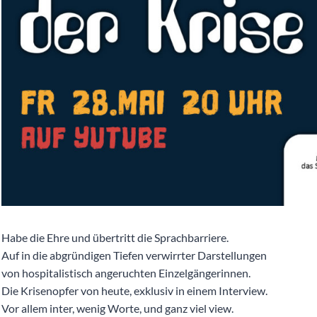
Habe die Ehre und übertritt die Sprachbarriere.
Auf in die abgründigen Tiefen verwirrter Darstellungen
von hospitalistisch angeruchten Einzelgängerinnen.
Die Krisenopfer von heute, exklusiv in einem Interview.
Vor allem inter, wenig Worte, und ganz viel view.