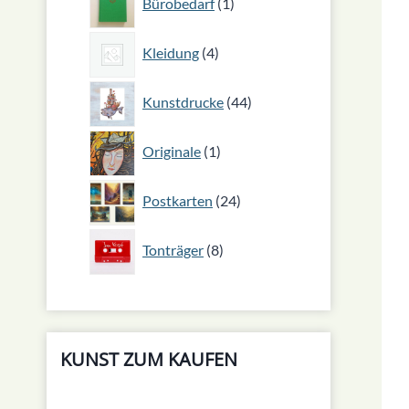
Bürobedarf
1
Produkt
4
Kleidung
4
Produkte
44
Kunstdrucke
44
Produkte
1
Originale
1
Produkt
24
Postkarten
24
Produkte
8
Tonträger
8
Produkte
KUNST ZUM KAUFEN