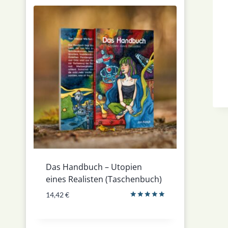
Das Handbuch – Utopien
eines Realisten (Taschenbuch)
14,42
€
Bewertet
mit
5.00
von 5